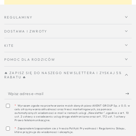
REGULAMINY
DOSTAWA I ZWROTY
KITE
POMOC DLA RODZICÓW
🔥 ZAPISZ SIĘ DO NASZEGO NEWSLETTERA I ZYSKAJ 5%
RABATU 🔥
W
a
*
Wyrazam zgode na przetwarzanie moich danych pizez AXENT GROUP Sp. z 0.0. w
celu otrzymywania aktualnosci oraz tresci marketingowych, za pomoca
e
automatycznych wiadomosci e-mail w ramach uslugi „Newsletter", zgodnie z art. 10
ust. 2 ustawy o swiadezeniu uslug droga elektroniczna oraz art. 172 ust. 1 ustawy
m
Prawo telekomunikacyjne.
*
Zapoznalem/zapoznalam sie z trescia Polityki Prywatnosci i Regulaminu Sklepu,
które przyjmuje do wiadomosci i akceptuje.