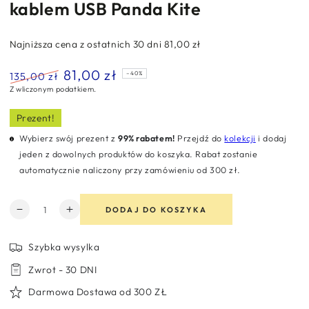
kablem USB Panda Kite
Najniższa cena z ostatnich 30 dni
81,00 zł
81,00 zł
135,00 zł
–40%
Z wliczonym podatkiem.
Normalna
Cena
cena
sprzedaży
Prezent!
Wybierz swój prezent z
99% rabatem!
Przejdź do
kolekcji
i dodaj
jeden z dowolnych produktów do koszyka. Rabat zostanie
automatycznie naliczony przy zamówieniu od 300 zł.
Ilość
DODAJ DO KOSZYKA
Zmniejsz
Zwiększ
ilość
ilość
dla
dla
Szybka wysylka
Lampa
Lampa
Zwrot - 30 DNI
nocna
nocna
LED
LED
Darmowa Dostawa od 300 ZŁ
misiek
misiek