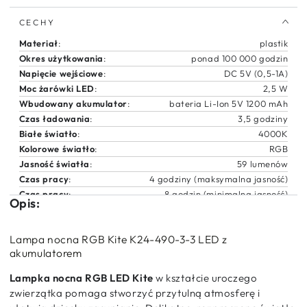
panda
panda
dla
dla
CECHY
dzieci
dzieci
różne
różne
Materiał
:
plastik
kolory
kolory
Okres użytkowania
:
ponad 100 000 godzin
światła
światła
Napięcie wejściowe
:
DC 5V (0,5-1A)
z
z
Moc żarówki LED
:
2,5 W
kablem
kablem
Wbudowany akumulator
:
bateria Li-Ion 5V 1200 mAh
USB
USB
Czas ładowania
:
3,5 godziny
Panda
Panda
Białe światło
:
4000K
Kite
Kite
Kolorowe światło
:
RGB
Jasność światła
:
59 lumenów
Czas pracy
:
4 godziny (maksymalna jasność)
Czas pracy
:
8 godzin (minimalna jasność)
Opis:
Lampa nocna RGB Kite K24-490-3-3 LED z
akumulatorem
Lampka nocna RGB LED Kite
w kształcie uroczego
zwierzątka pomaga stworzyć przytulną atmosferę i