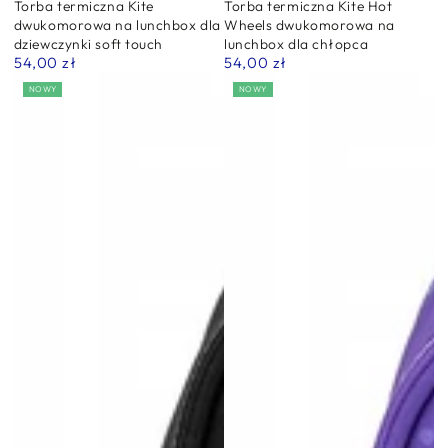
Torba termiczna Kite
Torba termiczna Kite Hot
dwukomorowa na lunchbox dla
Wheels dwukomorowa na
dziewczynki soft touch
lunchbox dla chłopca
54,00 zł
54,00 zł
Normalna
Normalna
cena
cena
NOWY
NOWY