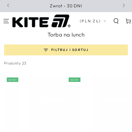
PRZEJDŹ DO
Zwrot - 30 DNI
TREŚCI
Kraj/region
Kosz
(PLN ZŁ)
Kolekcja:
Torba na lunch
FILTRUJ I SORTUJ
Produkty 23
NOWY
NOWY