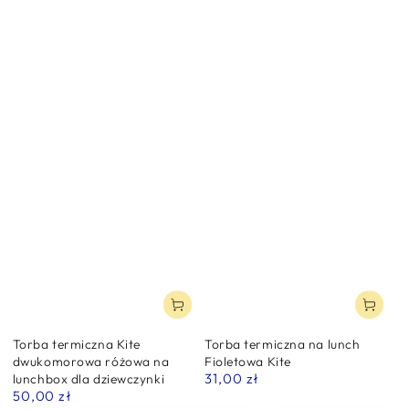
Torba termiczna Kite
Torba termiczna na lunch
dwukomorowa różowa na
Fioletowa Kite
31,00 zł
lunchbox dla dziewczynki
Normalna
50,00 zł
cena
Normalna