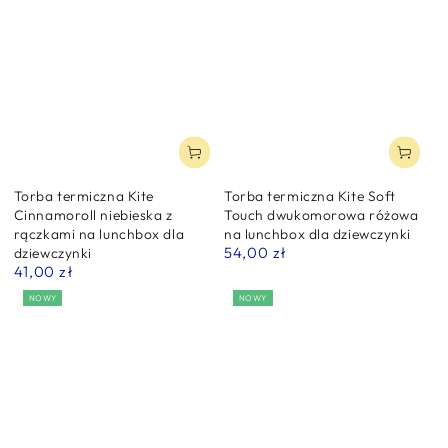
Torba termiczna Kite
Torba termiczna Kite Soft
Cinnamoroll niebieska z
Touch dwukomorowa różowa
rączkami na lunchbox dla
na lunchbox dla dziewczynki
54,00 zł
dziewczynki
Normalna
41,00 zł
cena
Normalna
cena
NOWY
NOWY