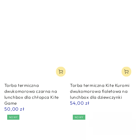
Torba termiczna
Torba termiczna Kite Kuromi
dwukomorowa czarna na
dwukomorowa fioletowa na
lunchbox dla chłopca Kite
lunchbox dla dziewczynki
54,00 zł
Game
Normalna
50,00 zł
cena
Normalna
cena
NOWY
NOWY