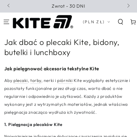
PRZEJDŹ DO
Zwrot - 30 DNI
TREŚCI
Kraj/region
Kosz
(PLN ZŁ)
Jak dbać o plecaki Kite, bidony,
butelki i lunchboxy
Jak pielęgnować akcesoria tekstylne Kite
Aby
plecaki
,
torby
, nerki i
piórniki
Kite wyglądały estetycznie i
pozostały funkcjonalne przez długi czas, warto dbać o nie
regularnie i odpowiednio je użytkować. Każdy z produktów
wykonany jest z wytrzymałych materiałów, jednak właściwa
pielęgnacja znacząco wydłuża ich żywotność.
1. Pielęgnacja plecaków Kite
Najważniejsze informacje dotyczące czyszczenia znajdują się