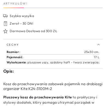
ARTYKUŁÓW!
na
na
zabawki
zabawki
pluszowy
pluszowy
Szybka wysylka
pojemnik
pojemnik
organizer
organizer
Zwrot - 30 DNI
na
na
Darmowa Dostawa od 300 ZŁ
drobiazgi
drobiazgi
kotek
kotek
rozmiar
rozmiar
CECHY
M
M
Kite
Kite
Rozmiar
:
25x30 cm.
Cute
Cute
Pojemność
:
17 L
Cat
Cat
Wykończenie
:
pluszowe uszy, ozdobny haft - twarz zwierzęcia;
Opis:
Kosz do przechowywania zabawek pojemnik na drobiazgi
organizer Kite K24-3100M-2
Pluszowy kosz do przechowywania Kite
to praktyczny i
stylowy dodatek, który pomaga utrzymać porządek w