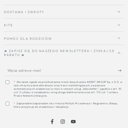
DOSTAWA I ZWROTY
KITE
POMOC DLA RODZICÓW
🔥 ZAPISZ SIĘ DO NASZEGO NEWSLETTERA I ZYSKAJ 5%
RABATU 🔥
W
a
*
Wyrazam zgode na przetwarzanie moich danych pizez AXENT GROUP Sp. z 0.0. w
celu otrzymywania aktualnosci oraz tresci marketingowych, za pomoca
e
automatycznych wiadomosci e-mail w ramach uslugi „Newsletter", zgodnie z art. 10
ust. 2 ustawy o swiadezeniu uslug droga elektroniczna oraz art. 172 ust. 1 ustawy
m
Prawo telekomunikacyjne.
*
Zapoznalem/zapoznalam sie z trescia Polityki Prywatnosci i Regulaminu Sklepu,
które przyjmuje do wiadomosci i akceptuje.
Instagrama
Youtube