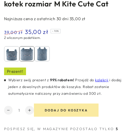
kotek rozmiar M Kite Cute Cat
Najniższa cena z ostatnich 30 dni
35,00 zł
35,00 zł
39,00 zł
–10%
Z wliczonym podatkiem.
Normalna
Cena
cena
sprzedaży
Prezent!
Wybierz swój prezent z
99% rabatem!
Przejdź do
kolekcji
i dodaj
jeden z dowolnych produktów do koszyka. Rabat zostanie
automatycznie naliczony przy zamówieniu od 300 zł.
Ilość
DODAJ DO KOSZYKA
Zmniejsz
Zwiększ
ilość
ilość
dla
dla
POSPIESZ SIĘ, W MAGAZYNIE POZOSTAŁO TYLKO
5
Kosz
Kosz