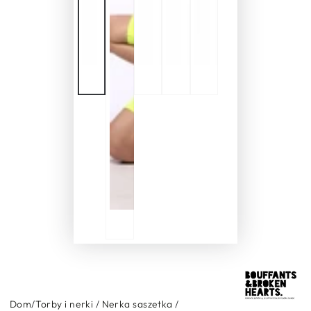
Dom
/
Torby i nerki
/
Nerka saszetka
/