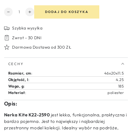
Ilość
DODAJ DO KOSZYKA
Zmniejsz
Zwiększ
ilość
ilość
dla
dla
Szybka wysylka
Torba
Torba
Zwrot - 30 DNI
na
na
pasek
pasek
Darmowa Dostawa od 300 ZŁ
o
o
dużych
dużych
rozmiarach
rozmiarach
CECHY
dla
dla
nastolatków
nastolatków
Rozmiar, cm
:
46x20x11.5
Bouffants
Bouffants
Objętość, l
:
4.25
&amp;
&amp;
Waga, g
:
185
Broken
Broken
Materiał
:
poliester
Hearts
Hearts
Opis:
Nerka Kite
K22-2590
jest lekka, funkcjonalna, praktyczna i
bardzo pojemna. Jest to największy i najbardziej
przestronny model kolekcji. Idealny wybór na podróże,