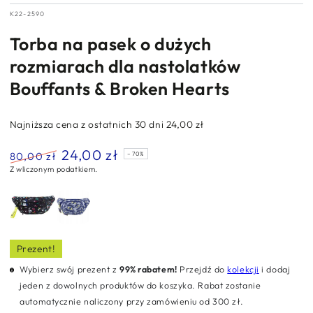
K22-2590
Torba na pasek o dużych
rozmiarach dla nastolatków
Bouffants & Broken Hearts
Najniższa cena z ostatnich 30 dni
24,00 zł
24,00 zł
80,00 zł
–70%
Z wliczonym podatkiem.
Normalna
Cena
cena
sprzedaży
Prezent!
Wybierz swój prezent z
99% rabatem!
Przejdź do
kolekcji
i dodaj
jeden z dowolnych produktów do koszyka. Rabat zostanie
automatycznie naliczony przy zamówieniu od 300 zł.