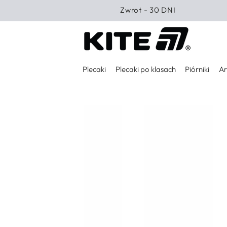
PRZEJDŹ DO
Zwrot - 30 DNI
TREŚCI
Plecaki
Plecaki po klasach
Piórniki
Ar
PRZEJDŹ DO
INFORMACJI O
PRODUKCIE