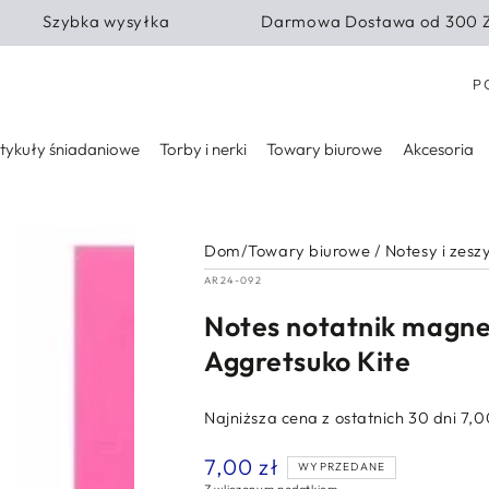
Szybka wysyłka
Darmowa Dostawa od 300 
Kra
P
tykuły śniadaniowe
Torby i nerki
Towary biurowe
Akcesoria
Dom
/
Towary biurowe
/
Notesy i zesz
AR24-092
Notes notatnik magne
Aggretsuko Kite
Najniższa cena z ostatnich 30 dni
7,0
7,00 zł
Normalna
WYPRZEDANE
cena
Z wliczonym podatkiem.