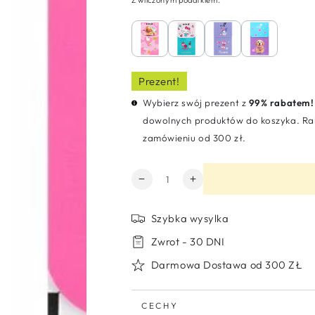
Prezent!
Wybierz swój prezent z
99% rabatem!
dowolnych produktów do koszyka. Rab
zamówieniu od 300 zł.
Ilość
Zmniejsz
Zwiększ
ilość
ilość
dla
dla
Szybka wysylka
Notes
Notes
notatnik
notatnik
Zwrot - 30 DNI
magnetyczny
magnetyczny
Darmowa Dostawa od 300 ZŁ
60
60
kartek
kartek
Aggretsuko
Aggretsuko
CECHY
Kite
Kite