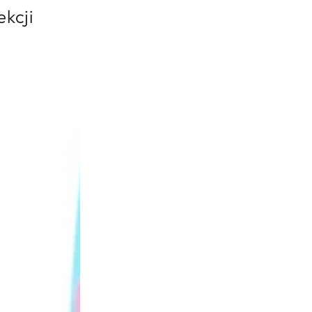
ekcji
ówka
o