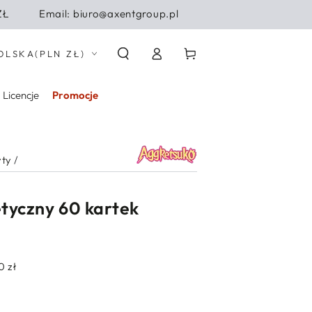
ZŁ
Email: biuro@axentgroup.pl
Zaloguj
j/region
Koszyk
OLSKA
(PLN ZŁ)
się
Licencje
Promocje
yty
/
tyczny 60 kartek
0 zł