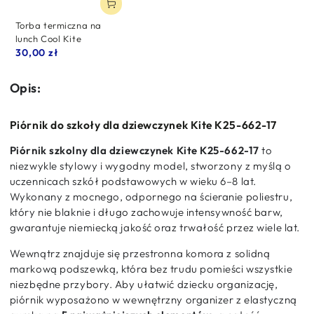
Torba termiczna na
lunch Cool Kite
Normalna
30,00 zł
cena
Opis:
Piórnik do szkoły dla dziewczynek Kite K25-662-17
Piórnik szkolny dla dziewczynek Kite K25-662-17
to
niezwykle stylowy i wygodny model,
stworzony z myślą o
uczennicach szkół podstawowych w wieku 6–8 lat.
Wykonany z mocnego,
odpornego na ścieranie poliestru,
który nie blaknie i długo zachowuje intensywność barw,
gwarantuje niemiecką jakość oraz trwałość przez wiele lat.
Wewnątrz znajduje się przestronna komora z solidną
markową podszewką,
która bez trudu pomieści wszystkie
niezbędne przybory.
Aby ułatwić dziecku organizację,
piórnik wyposażono w wewnętrzny organizer z elastyczną