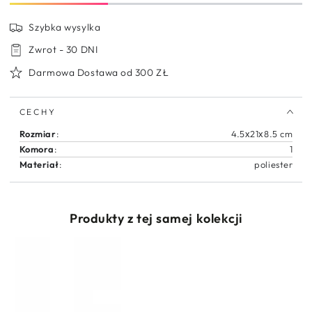
dla
dla
dziewczynki
dziewczynki
Szybka wysylka
Cool
Cool
Kite
Kite
Zwrot - 30 DNI
Darmowa Dostawa od 300 ZŁ
CECHY
Rozmiar
:
4.5х21х8.5 cm
Komora
:
1
Materiał
:
poliester
Produkty z tej samej kolekcji