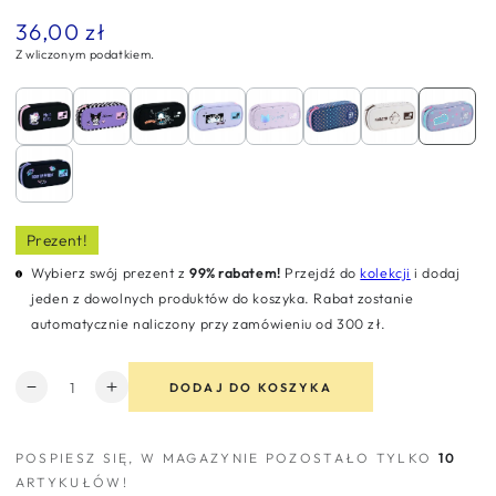
36,00 zł
Normalna
cena
Z wliczonym podatkiem.
Prezent!
Wybierz swój prezent z
99% rabatem!
Przejdź do
kolekcji
i dodaj
jeden z dowolnych produktów do koszyka. Rabat zostanie
automatycznie naliczony przy zamówieniu od 300 zł.
Ilość
DODAJ DO KOSZYKA
Zmniejsz
Zwiększ
ilość
ilość
dla
dla
POSPIESZ SIĘ, W MAGAZYNIE POZOSTAŁO TYLKO
10
Piórnik
Piórnik
ARTYKUŁÓW!
szkolny
szkolny