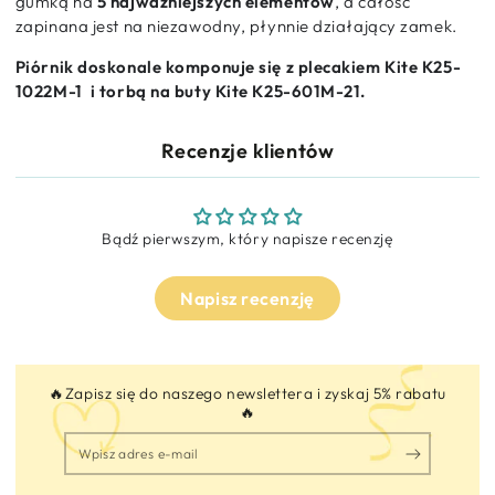
gumką na
5 najważniejszych elementów
,
a całość
zapinana jest na niezawodny,
płynnie działający zamek.
Piórnik doskonale komponuje się z plecakiem Kite K25-
1022M-1 i torbą na buty Kite K25-601M-21.
Recenzje klientów
Bądź pierwszym, który napisze recenzję
Napisz recenzję
🔥Zapisz się do naszego newslettera i zyskaj 5% rabatu
🔥
Wpisz
adres