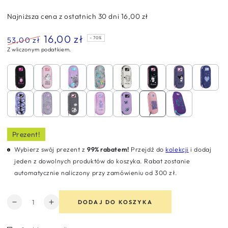
Najniższa cena z ostatnich 30 dni
16,00 zł
16,00 zł
53,00 zł
–70%
Z wliczonym podatkiem.
Normalna
Cena
cena
sprzedaży
Prezent!
Wybierz swój prezent z
99% rabatem!
Przejdź do
kolekcji
i dodaj
jeden z dowolnych produktów do koszyka. Rabat zostanie
automatycznie naliczony przy zamówieniu od 300 zł.
Ilość
DODAJ DO KOSZYKA
Zmniejsz
Zwiększ
ilość
ilość
dla
dla