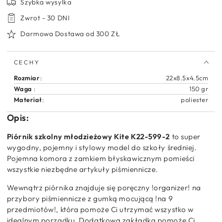
Szybka wysylka
Piórnik
Piórnik
Zwrot - 30 DNI
szkolny
szkolny
młodzieżowy
młodzieżowy
Darmowa Dostawa od 300 ZŁ
dla
dla
dziewczynki
dziewczynki
różowy
różowy
CECHY
Rozmiar
:
22x8.5x4.5cm
Waga
:
150 gr
Materiał
:
poliester
Opis:
Piórnik szkolny młodzieżowy Kite K22-599-2
to super
wygodny, pojemny i stylowy model do szkoły średniej.
Pojemna komora z zamkiem błyskawicznym pomieści
wszystkie niezbędne artykuły piśmiennicze.
Wewnątrz piórnika znajduje się poręczny !organizer! na
przybory piśmiennicze z gumką mocującą !na 9
przedmiotów!, która pomoże Ci utrzymać wszystko w
idealnym porządku. Dodatkowa zakładka pomoże Ci