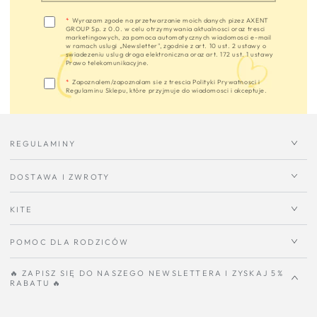
adres
e-
*
Wyrazam zgode na przetwarzanie moich danych pizez AXENT
GROUP Sp. z 0.0. w celu otrzymywania aktualnosci oraz tresci
mail
marketingowych, za pomoca automatycznych wiadomosci e-mail
w ramach uslugi „Newsletter", zgodnie z art. 10 ust. 2 ustawy o
swiadezeniu uslug droga elektroniczna oraz art. 172 ust. 1 ustawy
Prawo telekomunikacyjne.
*
Zapoznalem/zapoznalam sie z trescia Polityki Prywatnosci i
Regulaminu Sklepu, które przyjmuje do wiadomosci i akceptuje.
REGULAMINY
DOSTAWA I ZWROTY
KITE
POMOC DLA RODZICÓW
🔥 ZAPISZ SIĘ DO NASZEGO NEWSLETTERA I ZYSKAJ 5%
RABATU 🔥