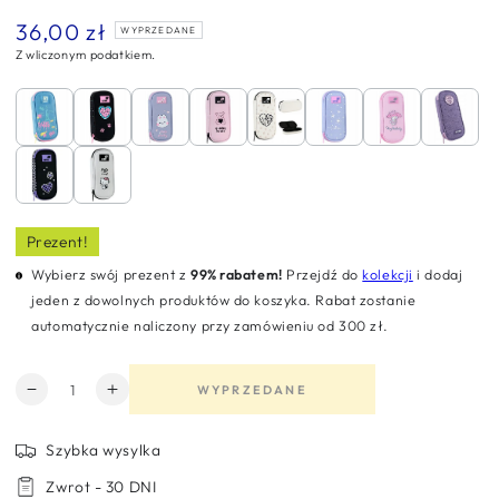
36,00 zł
Normalna
WYPRZEDANE
cena
Z wliczonym podatkiem.
Prezent!
Wybierz swój prezent z
99% rabatem!
Przejdź do
kolekcji
i dodaj
jeden z dowolnych produktów do koszyka. Rabat zostanie
automatycznie naliczony przy zamówieniu od 300 zł.
Ilość
WYPRZEDANE
Zmniejsz
Zwiększ
ilość
ilość
dla
dla
Szybka wysylka
Piórnik
Piórnik
Zwrot - 30 DNI
saszetka
saszetka