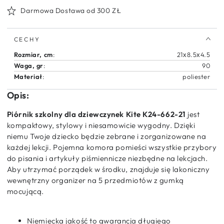
w
w
Darmowa Dostawa od 300 ZŁ
kropeczki
kropeczki
dla
dla
dziewczynki
dziewczynki
CECHY
do
do
szkoły
szkoły
Rozmiar, cm
:
21х8.5х4.5
Get
Get
Waga, gr
:
90
It
It
Materiał
:
poliester
Girl
Girl
Opis:
Piórnik szkolny dla dziewczynek Kite K24-662-21
jest
kompaktowy, stylowy i niesamowicie wygodny. Dzięki
niemu Twoje dziecko będzie zebrane i zorganizowane na
każdej lekcji. Pojemna komora pomieści wszystkie przybory
do pisania i artykuły piśmiennicze niezbędne na lekcjach.
Aby utrzymać porządek w środku, znajduje się lakoniczny
wewnętrzny organizer na 5 przedmiotów z gumką
mocującą.
Niemiecka jakość to gwarancja długiego