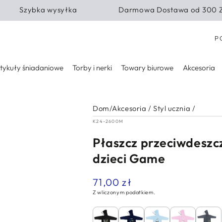
Szybka wysyłka
Darmowa Dostawa od 300 
Kra
P
tykuły śniadaniowe
Torby i nerki
Towary biurowe
Akcesoria
Dom
/
Akcesoria
/
Styl ucznia
/
K24-2600M
Płaszcz przeciwdeszc
dzieci Game
71,00 zł
Normalna
cena
Z wliczonym podatkiem.