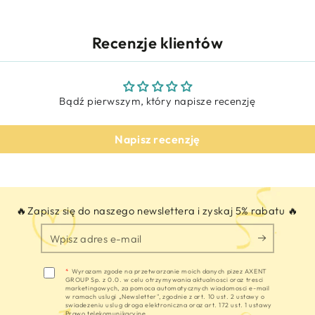
Recenzje klientów
Bądź pierwszym, który napisze recenzję
Napisz recenzję
🔥Zapisz się do naszego newslettera i zyskaj 5% rabatu 🔥
Wpisz
adres
e-
*
Wyrazam zgode na przetwarzanie moich danych pizez AXENT
GROUP Sp. z 0.0. w celu otrzymywania aktualnosci oraz tresci
mail
marketingowych, za pomoca automatycznych wiadomosci e-mail
w ramach uslugi „Newsletter", zgodnie z art. 10 ust. 2 ustawy o
swiadezeniu uslug droga elektroniczna oraz art. 172 ust. 1 ustawy
Prawo telekomunikacyjne.