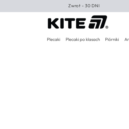
PRZEJDŹ DO
Zwrot - 30 DNI
TREŚCI
Plecaki
Plecaki po klasach
Piórniki
Ar
PRZEJDŹ DO
INFORMACJI O
PRODUKCIE