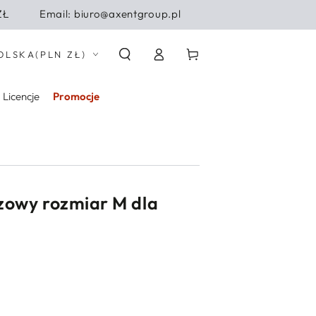
ZŁ
Email: biuro@axentgroup.pl
Zaloguj
j/region
Koszyk
OLSKA
(PLN ZŁ)
się
Licencje
Promocje
zowy rozmiar M dla