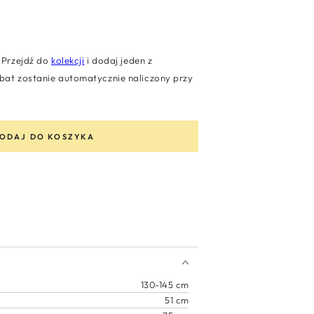
Przejdź do
kolekcji
i dodaj jeden z
at zostanie automatycznie naliczony przy
ODAJ DO KOSZYKA
130-145 cm
51 cm