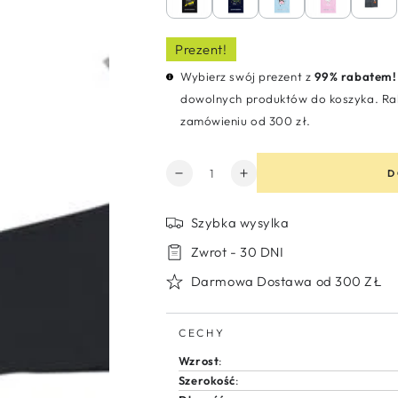
Prezent!
Wybierz swój prezent z
99% rabatem!
dowolnych produktów do koszyka. Rab
zamówieniu od 300 zł.
Ilość
D
Zmniejsz
Zwiększ
ilość
ilość
dla
dla
Szybka wysylka
Płaszcz
Płaszcz
przeciwdeszczowy
przeciwdeszczowy
Zwrot - 30 DNI
rozmiar
rozmiar
Darmowa Dostawa od 300 ZŁ
M
M
dla
dla
dzieci
dzieci
CECHY
Game
Game
Wzrost
:
Szerokość
: