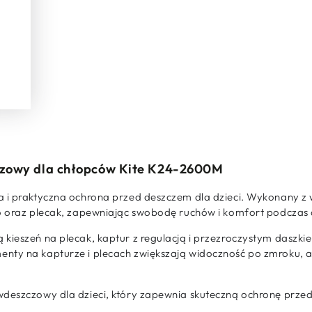
czowy dla chłopców Kite K24-2600M
ka i praktyczna ochrona przed deszczem dla dzieci. Wykonan
o oraz plecak, zapewniając swobodę ruchów i komfort podczas d
kieszeń na plecak, kaptur z regulacją i przezroczystym daszki
nty na kapturze i plecach zwiększają widoczność po zmroku,
wdeszczowy dla dzieci, który zapewnia skuteczną ochronę prz