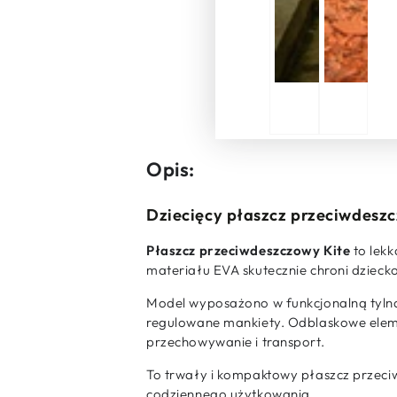
Opis:
Dziecięcy płaszcz przeciwdesz
Płaszcz przeciwdeszczowy Kite
to lek
materiału EVA skutecznie chroni dzieck
Model wyposażono w funkcjonalną tylną 
regulowane mankiety. Odblaskowe eleme
przechowywanie i transport.
To trwały i kompaktowy płaszcz przeci
codziennego użytkowania.