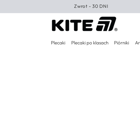
PRZEJDŹ DO
Zwrot - 30 DNI
TREŚCI
Plecaki
Plecaki po klasach
Piórniki
Ar
PRZEJDŹ DO
INFORMACJI O
PRODUKCIE