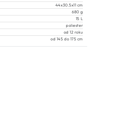
44x30.5x11 cm
680 g
15 L
poliester
od 12 roku
od 145 do 175 cm