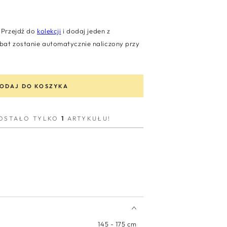
Przejdź do
kolekcji
i dodaj jeden z
at zostanie automatycznie naliczony przy
ODAJ DO KOSZYKA
ZOSTAŁO TYLKO
1
ARTYKUŁU!
145 - 175 cm