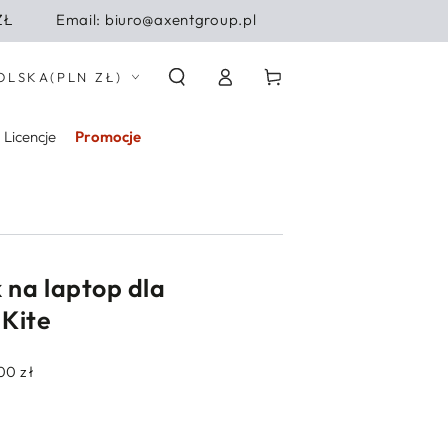
ZŁ
Email: biuro@axentgroup.pl
Zaloguj
j/region
Koszyk
OLSKA
(PLN ZŁ)
się
Licencje
Promocje
 na laptop dla
 Kite
00 zł