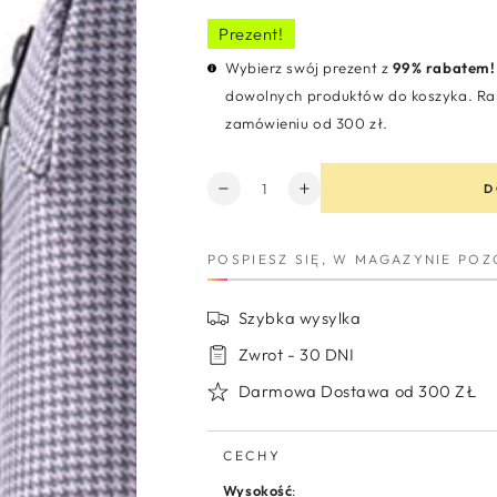
cena
sprzedaży
Prezent!
Wybierz swój prezent z
99% rabatem!
dowolnych produktów do koszyka. Rab
zamówieniu od 300 zł.
Ilość
D
Zmniejsz
Zwiększ
ilość
ilość
dla
dla
POSPIESZ SIĘ, W MAGAZYNIE PO
Wielofunkcyjny
Wielofunkcyjny
plecak
plecak
na
na
Szybka wysylka
laptop
laptop
dla
dla
Zwrot - 30 DNI
dorosłych
dorosłych
Darmowa Dostawa od 300 ZŁ
i
i
młodzieży
młodzieży
Kite
Kite
CECHY
Wysokość
: