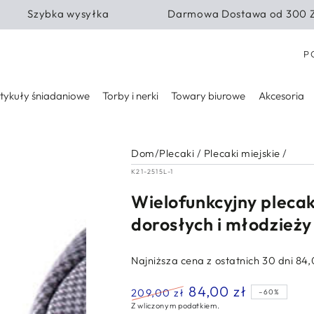
Szybka wysyłka
Darmowa Dostawa od 300 
Kra
P
tykuły śniadaniowe
Torby i nerki
Towary biurowe
Akcesoria
Dom
/
Plecaki
/
Plecaki miejskie
/
K21-2515L-1
Wielofunkcyjny plecak
dorosłych i młodzieży
Najniższa cena z ostatnich 30 dni
84,
84,00 zł
209,00 zł
–60%
Z wliczonym podatkiem.
Normalna
Cena