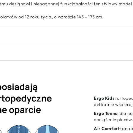
emu designowi i nienagannej funkcjonalności ten stylowy model b
olatków od 12 roku życia, o wzroście 145 - 175 cm.
Ergo Kids
: ortope
delikatnie wspiera
Ergo Teens
: dla n
obciążenie pleców
Air Comfort
: ana