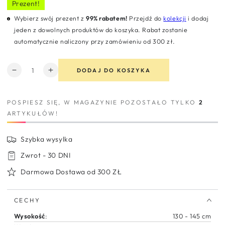
Prezent!
Wybierz swój prezent z
99% rabatem!
Przejdź do
kolekcji
i dodaj
jeden z dowolnych produktów do koszyka. Rabat zostanie
automatycznie naliczony przy zamówieniu od 300 zł.
Ilość
DODAJ DO KOSZYKA
Zmniejsz
Zwiększ
ilość
ilość
dla
dla
POSPIESZ SIĘ, W MAGAZYNIE POZOSTAŁO TYLKO
2
Stylowy
Stylowy
ARTYKUŁÓW!
plecak
plecak
szkolny
szkolny
dla
dla
Szybka wysylka
młodzieży
młodzieży
dziewczęcy
dziewczęcy
Zwrot - 30 DNI
kolorowe
kolorowe
Darmowa Dostawa od 300 ZŁ
wzory
wzory
Kite
Kite
CECHY
Wysokość
:
130 - 145 cm