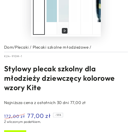
Odtwórz
wideo
Dom
/
Plecaki
/
Plecaki szkolne młodzieżowe
/
K24-910M-1
Stylowy plecak szkolny dla
młodzieży dziewczęcy kolorowe
wzory Kite
Najniższa cena z ostatnich 30 dni
77,00 zł
77,00 zł
172,00 zł
–55%
Z wliczonym podatkiem.
Normalna
Cena
cena
sprzedaży