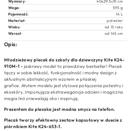
Wymiary
:
40x29.5x15 cm
Waga
:
595 g
Pojemność
:
14 L
Materiał
:
poliester
Wieku
:
od 13 roku
Wzrost
:
od 145 cm
Opis:
Młodzieżowy plecak do szkoły dla dziewczyny Kite K24-
910M-1 -
jaskrawy model to prawdziwy bestseller! Plecak
łączy w sobie lekkość, funkcjonalność i modny design z
aktualnym abstrakcyjnym wzorem w płaskiej
grafice. Atutem modelu jest stylowe połączenie poliestru i
ekoskóry. Imponująca ekstrawagancja odcieni i magiczna
magia linii zniewalają oko i inspirują.
Prezentem do plecaka jest modna smycz na telefon.
Plecak tworzy efektowny zestaw kapsułowy w duecie z
piórnikiem Kite K24-653-1.