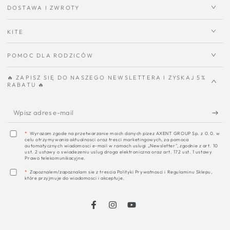
DOSTAWA I ZWROTY
KITE
POMOC DLA RODZICÓW
🔥 ZAPISZ SIĘ DO NASZEGO NEWSLETTERA I ZYSKAJ 5%
RABATU 🔥
W
a
*
Wyrazam zgode na przetwarzanie moich danych pizez AXENT GROUP Sp. z 0.0. w
celu otrzymywania aktualnosci oraz tresci marketingowych, za pomoca
e
automatycznych wiadomosci e-mail w ramach uslugi „Newsletter", zgodnie z art. 10
ust. 2 ustawy o swiadezeniu uslug droga elektroniczna oraz art. 172 ust. 1 ustawy
m
Prawo telekomunikacyjne.
*
Zapoznalem/zapoznalam sie z trescia Polityki Prywatnosci i Regulaminu Sklepu,
które przyjmuje do wiadomosci i akceptuje.
Instagrama
Youtube