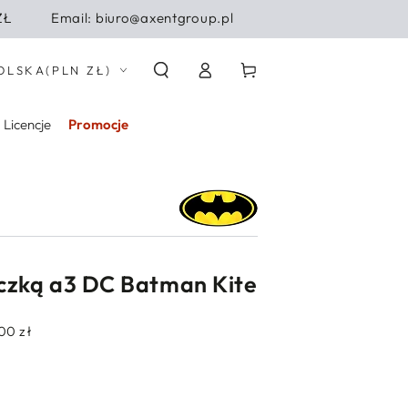
ZŁ
Email: biuro@axentgroup.pl
Zaloguj
j/region
Koszyk
OLSKA
(PLN ZŁ)
się
Licencje
Promocje
ączką a3 DC Batman Kite
00 zł