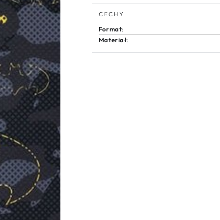
Kite
Kite
CECHY
Format
:
Materiał
: