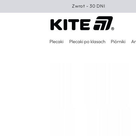
PRZEJDŹ DO
Zwrot - 30 DNI
TREŚCI
Plecaki
Plecaki po klasach
Piórniki
Ar
PRZEJDŹ DO
INFORMACJI O
PRODUKCIE