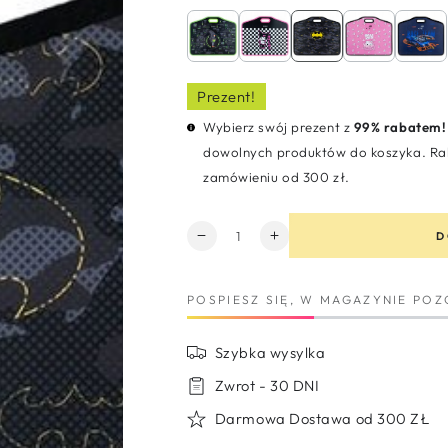
cena
sprzedaży
Prezent!
Wybierz swój prezent z
99% rabatem!
dowolnych produktów do koszyka. Rab
zamówieniu od 300 zł.
Ilość
D
Zmniejsz
Zwiększ
ilość
ilość
dla
dla
POSPIESZ SIĘ, W MAGAZYNIE PO
Teczka
Teczka
na
na
rysunki
rysunki
Szybka wysylka
z
z
rączką
rączką
Zwrot - 30 DNI
a3
a3
Darmowa Dostawa od 300 ZŁ
DC
DC
Batman
Batman