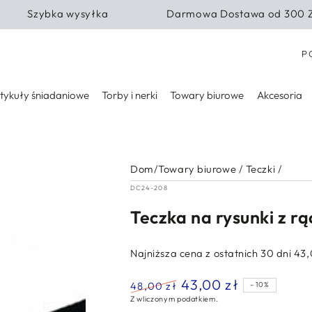
Szybka wysyłka
Darmowa Dostawa od 300 
Kra
P
tykuły śniadaniowe
Torby i nerki
Towary biurowe
Akcesoria
Dom
/
Towary biurowe
/
Teczki
/
DC24-208
Teczka na rysunki z r
Najniższa cena z ostatnich 30 dni
43,
43,00 zł
48,00 zł
–10%
Z wliczonym podatkiem.
Normalna
Cena