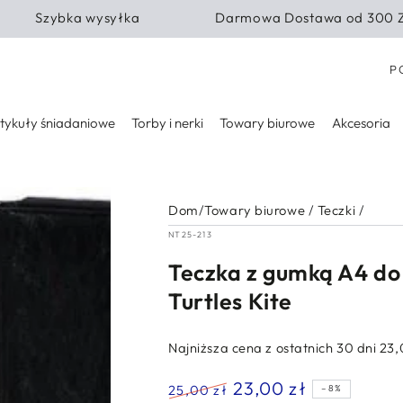
Szybka wysyłka
Darmowa Dostawa od 300 
Kra
P
tykuły śniadaniowe
Torby i nerki
Towary biurowe
Akcesoria
Dom
/
Towary biurowe
/
Teczki
/
NT25-213
Teczka z gumką A4 do 
Turtles Kite
Najniższa cena z ostatnich 30 dni
23,
23,00 zł
25,00 zł
–8%