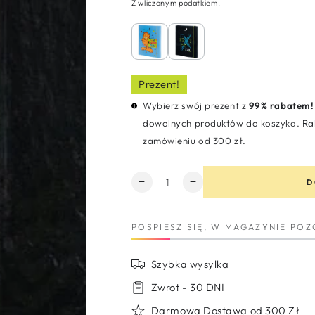
Z wliczonym podatkiem.
Normalna
Cena
cena
sprzedaży
Prezent!
Wybierz swój prezent z
99% rabatem!
dowolnych produktów do koszyka. Rab
zamówieniu od 300 zł.
Ilość
D
Zmniejsz
Zwiększ
ilość
ilość
dla
dla
POSPIESZ SIĘ, W MAGAZYNIE PO
Teczka
Teczka
z
z
gumką
gumką
Szybka wysylka
A4
A4
do
do
Zwrot - 30 DNI
prac
prac
Darmowa Dostawa od 300 ZŁ
plastycznych
plastycznych