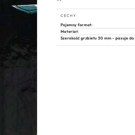
Ninja
Ninja
Turtles
Turtles
CECHY
Kite
Kite
Pojemny format
:
Materiał
:
Szerokość grzbietu 30 mm - pasuje do