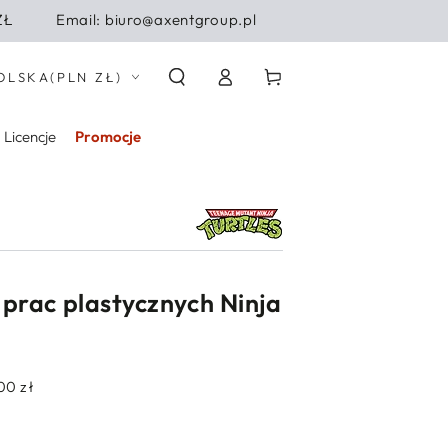
ZŁ
Email: biuro@axentgroup.pl
Zaloguj
j/region
Koszyk
OLSKA
(PLN ZŁ)
się
Licencje
Promocje
prac plastycznych Ninja
00 zł