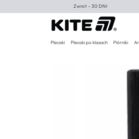
PRZEJDŹ DO
Zwrot - 30 DNI
TREŚCI
Plecaki
Plecaki po klasach
Piórniki
Ar
PRZEJDŹ DO
INFORMACJI O
PRODUKCIE