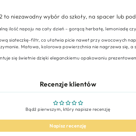
-2 to niezawodny wybór do szkoły, na spacer lub po
lną ilość napoju na cały dzień – gorącą herbatę, lemoniadę cz
wą siateczkę-filtr, co ułatwia picie nawet przy owocowych nap
zymanie. Matowa, kolorowa powierzchnia nie nagrzewa się, a s
ntuje się świetnie dzięki eleganckiemu opakowaniu prezentowem
Recenzje klientów
Bądź pierwszym, który napisze recenzję
Napisz recenzję