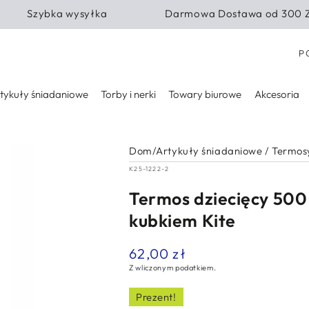
Szybka wysyłka
Darmowa Dostawa od 300 
Kra
P
tykuły śniadaniowe
Torby i nerki
Towary biurowe
Akcesoria
Dom
/
Artykuły śniadaniowe
/
Termos
K25-1222-2
Termos dziecięcy 500 
kubkiem Kite
62,00 zł
Normalna
cena
Z wliczonym podatkiem.
Prezent!