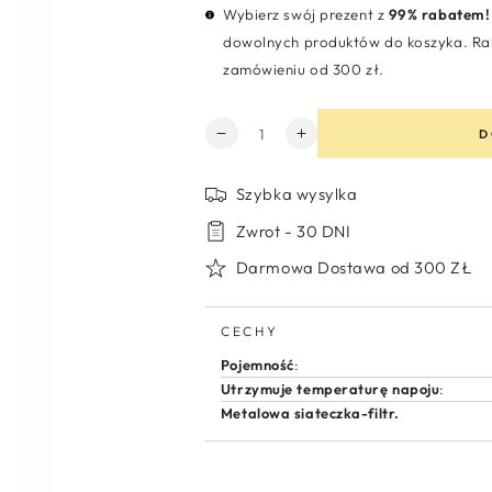
Wybierz swój prezent z
99% rabatem!
dowolnych produktów do koszyka. Rab
zamówieniu od 300 zł.
Ilość
D
Zmniejsz
Zwiększ
ilość
ilość
dla
dla
Szybka wysylka
Termos
Termos
dziecięcy
dziecięcy
Zwrot - 30 DNI
500
500
Darmowa Dostawa od 300 ZŁ
ml
ml
z
z
ustnikiem
ustnikiem
CECHY
i
i
kubkiem
kubkiem
Pojemność
:
Kite
Kite
Utrzymuje temperaturę napoju
:
Metalowa siateczka-filtr.