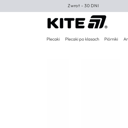
PRZEJDŹ DO
Zwrot - 30 DNI
TREŚCI
Plecaki
Plecaki po klasach
Piórniki
Ar
PRZEJDŹ DO
INFORMACJI O
PRODUKCIE