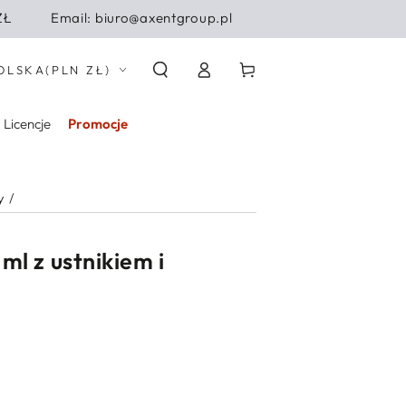
ZŁ
Email: biuro@axentgroup.pl
Zaloguj
j/region
Koszyk
OLSKA
(PLN ZŁ)
się
Licencje
Promocje
y
/
ml z ustnikiem i