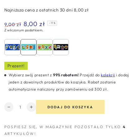
Najniższa cena z ostatnich 30 dni
8,00 zł
8,00 zł
9,00 zł
–11%
Z wliczonym podatkiem.
Normalna
Cena
cena
sprzedaży
Prezent!
Wybierz swój prezent z
99% rabatem!
Przejdź do
kolekcji
i dodaj
jeden z dowolnych produktów do koszyka. Rabat zostanie
automatycznie naliczony przy zamówieniu od 300 zł.
Ilość
DODAJ DO KOSZYKA
Zmniejsz
Zwiększ
ilość
ilość
dla
dla
POSPIESZ SIĘ, W MAGAZYNIE POZOSTAŁO TYLKO
4
Zakładki
Zakładki
ARTYKUŁÓW!
indeksujące
indeksujące