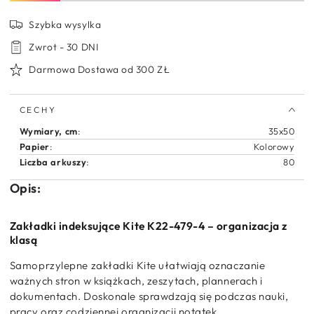
plastikowe
plastikowe
4x20
4x20
Szybka wysylka
szt.
szt.
Kite
Kite
Zwrot - 30 DNI
School
School
Darmowa Dostawa od 300 ZŁ
CECHY
Wymiary, cm
:
35x50
Papier
:
Kolorowy
Liczba arkuszy
:
80
Opis:
Zakładki indeksujące Kite K22-479-4 – organizacja z
klasą
Samoprzylepne zakładki Kite ułatwiają oznaczanie
ważnych stron w książkach, zeszytach, plannerach i
dokumentach. Doskonale sprawdzają się podczas nauki,
pracy oraz codziennej organizacji notatek.