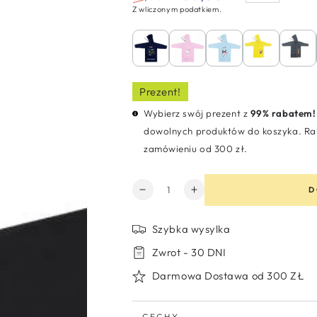
Z wliczonym podatkiem.
Normalna
Cena
cena
sprzedaży
Prezent!
Wybierz swój prezent z
99% rabatem!
dowolnych produktów do koszyka. Rab
zamówieniu od 300 zł.
Ilość
D
Zmniejsz
Zwiększ
ilość
ilość
dla
dla
Szybka wysylka
Płaszcz
Płaszcz
przeciwdeszczowy
przeciwdeszczowy
Zwrot - 30 DNI
dla
dla
Darmowa Dostawa od 300 ZŁ
chłopca
chłopca
czarny
czarny
DC
DC
CECHY