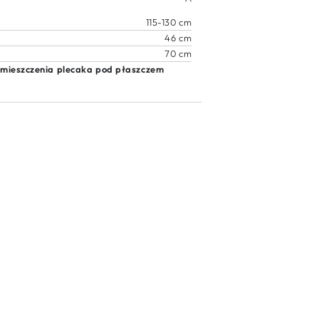
115-130 cm
46 cm
70 cm
 umieszczenia plecaka pod płaszczem