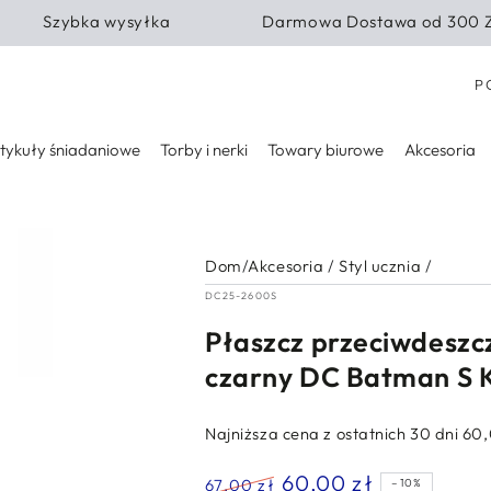
Szybka wysyłka
Darmowa Dostawa od 300 
Kra
P
tykuły śniadaniowe
Torby i nerki
Towary biurowe
Akcesoria
Dom
/
Akcesoria
/
Styl ucznia
/
DC25-2600S
Płaszcz przeciwdeszc
czarny DC Batman S K
Najniższa cena z ostatnich 30 dni
60,
60,00 zł
67,00 zł
–10%