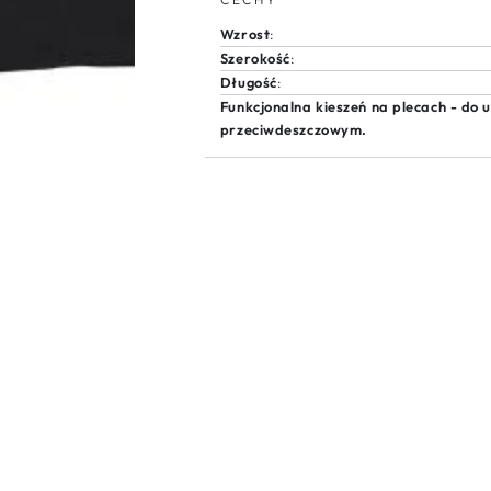
Batman
Batman
S
S
Wzrost
:
Kite
Kite
Szerokość
:
Długość
:
Funkcjonalna kieszeń na plecach - do
przeciwdeszczowym.