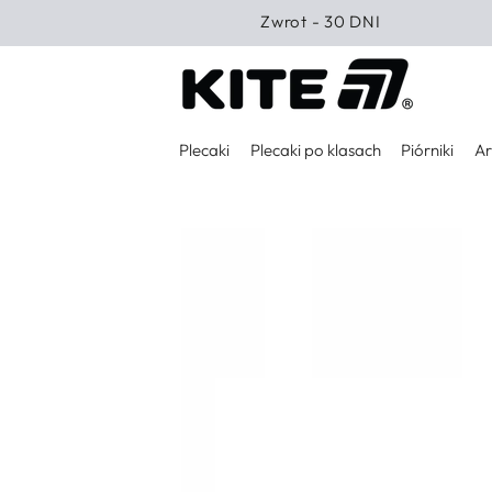
PRZEJDŹ DO
Zwrot - 30 DNI
TREŚCI
Plecaki
Plecaki po klasach
Piórniki
Ar
PRZEJDŹ DO
INFORMACJI O
PRODUKCIE