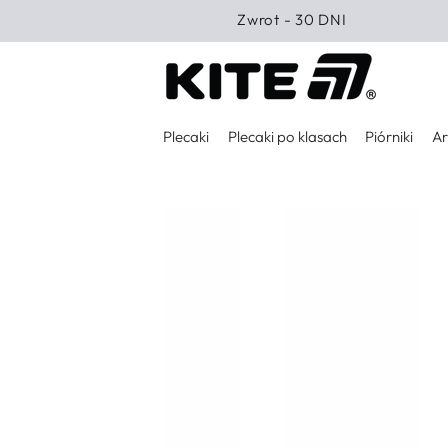
PRZEJDŹ DO
Zwrot - 30 DNI
TREŚCI
Plecaki
Plecaki po klasach
Piórniki
Ar
PRZEJDŹ DO
INFORMACJI O
PRODUKCIE