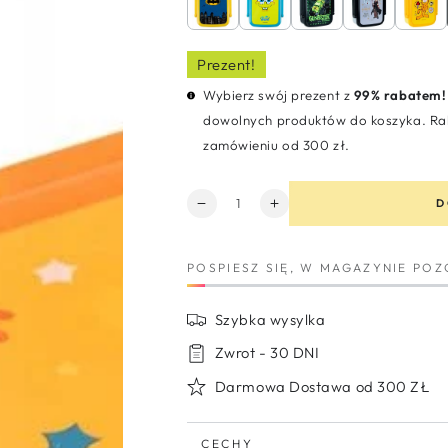
Prezent!
Wybierz swój prezent z
99% rabatem!
dowolnych produktów do koszyka. Rab
zamówieniu od 300 zł.
Ilość
D
Zmniejsz
Zwiększ
ilość
ilość
dla
dla
POSPIESZ SIĘ, W MAGAZYNIE PO
Snackbox
Snackbox
mini
mini
pomarańczowy
pomarańczowy
Szybka wysylka
z
z
przegródkami
przegródkami
Zwrot - 30 DNI
420
420
Darmowa Dostawa od 300 ZŁ
ml
ml
Garfield
Garfield
CECHY