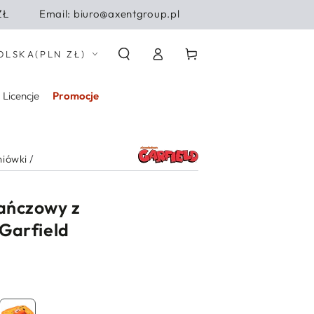
ZŁ
Email: biuro@axentgroup.pl
Zaloguj
j/region
Koszyk
OLSKA
(PLN ZŁ)
się
Licencje
Promocje
niówki
/
ańczowy z
Garfield