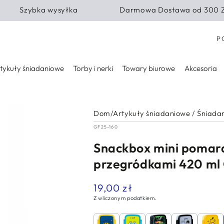
Szybka wysyłka
Darmowa Dostawa od 300 
Kra
P
tykuły śniadaniowe
Torby i nerki
Towary biurowe
Akcesoria
Dom
/
Artykuły śniadaniowe
/
Śniada
GF25-160
Snackbox mini pomar
przegródkami 420 ml 
19,00 zł
Normalna
cena
Z wliczonym podatkiem.