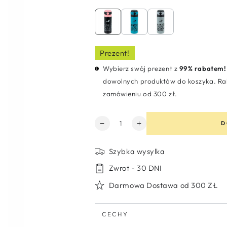
cena
sprzedaży
Prezent!
Wybierz swój prezent z
99% rabatem!
dowolnych produktów do koszyka. Rab
zamówieniu od 300 zł.
Ilość
D
Zmniejsz
Zwiększ
ilość
ilość
dla
dla
Szybka wysylka
Termos
Termos
do
do
Zwrot - 30 DNI
szkoły
szkoły
Darmowa Dostawa od 300 ZŁ
Kite
Kite
500
500
ml
ml
CECHY
-
-