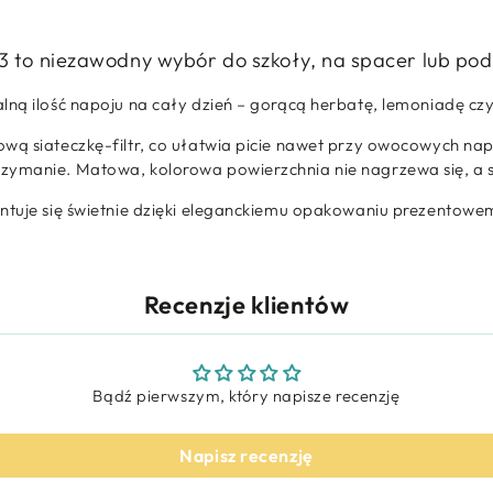
-3 to niezawodny wybór do szkoły, na spacer lub pod
lną ilość napoju na cały dzień – gorącą herbatę, lemoniadę cz
wą siateczkę-filtr, co ułatwia picie nawet przy owocowych nap
zymanie. Matowa, kolorowa powierzchnia nie nagrzewa się, a s
ntuje się świetnie dzięki eleganckiemu opakowaniu prezentowem
Recenzje klientów
Bądź pierwszym, który napisze recenzję
Napisz recenzję