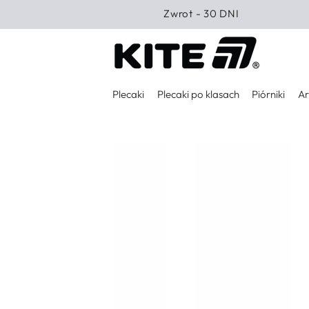
PRZEJDŹ DO
Zwrot - 30 DNI
TREŚCI
Plecaki
Plecaki po klasach
Piórniki
Ar
PRZEJDŹ DO
INFORMACJI O
PRODUKCIE