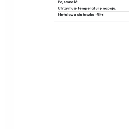
napój
napój
Pojemność
:
ciepły
ciepły
Utrzymuje temperaturę napoju
:
do
do
Metalowa siateczka-filtr.
6
6
godzin
godzin