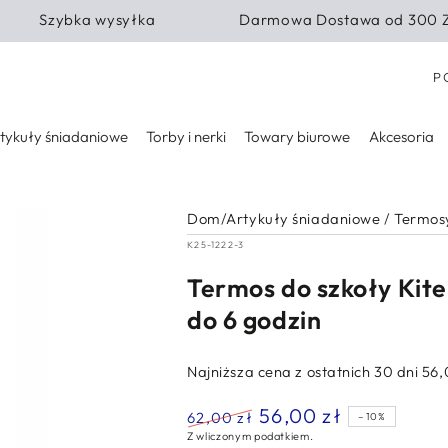
Szybka wysyłka
Darmowa Dostawa od 300 
Kra
P
tykuły śniadaniowe
Torby i nerki
Towary biurowe
Akcesoria
Dom
/
Artykuły śniadaniowe
/
Termos
K25-1222-3
Termos do szkoły Kite
do 6 godzin
Najniższa cena z ostatnich 30 dni
56,
56,00 zł
62,00 zł
–10%
Z wliczonym podatkiem.
Normalna
Cena