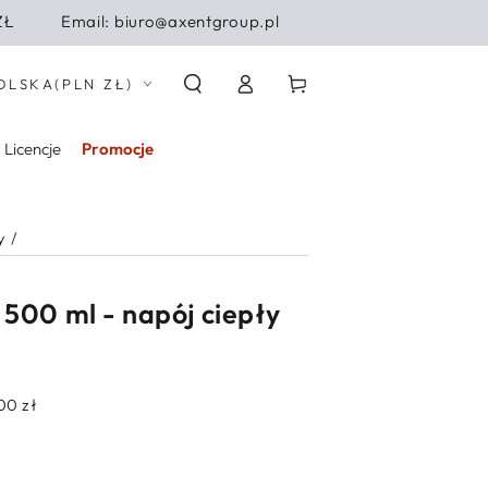
ZŁ
Email: biuro@axentgroup.pl
Zaloguj
j/region
Koszyk
OLSKA
(PLN ZŁ)
się
Licencje
Promocje
y
/
 500 ml - napój ciepły
00 zł